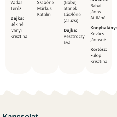
Vadas
Szabóné
(Böbe)
Babai
Teréz
Márkus
Stanek
János
Katalin
Lászlóné
Attiláné
Dajka:
(Zsuzsi)
Békiné
Konyhalány:
Iványi
Dajka:
Kovács
Krisztina
Vesztroczyova
Jánosné
Eva
Kertész:
Fülöp
Krisztina
Kapcsolat