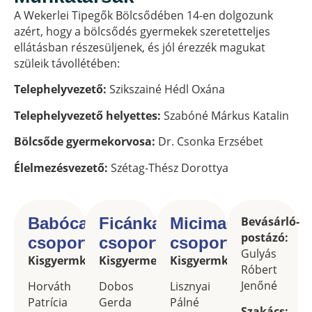
a bizalmat és a partneri kapcsolatot a családok és
A Wekerlei Tipegők Bölcsődében 14-en dolgozunk
kisgyermeknevelők között.
azért, hogy a bölcsődés gyermekek szeretetteljes
Célunk, hogy együtt a családokkal boldog, biztonságos
ellátásban részesüljenek, és jól érezzék magukat
és élményekkel teli gyermekkort biztosítsunk a kicsiknek
szüleik távollétében:
– mert tudjuk, hogy a jövő nemzedékét a mai
Telephelyvezető:
Szikszainé Hédl Oxána
kisgyermekek alkotják.
Telephelyvezető helyettes:
Szabóné Márkus Katalin
Miért válasszon minket?
Bölcsőde gyermekorvosa:
Dr. Csonka Erzsébet
Egyedülálló, családias légkör Wekerletelep szívében
Szakértő, elhivatott nevelői csapat
Élelmezésvezető:
Szétag-Thész Dorottya
Biztonságos, inspiráló és élménygazdag környezet
Modern, fejlesztő eszközök és programok
Szoros együttműködés a családokkal
Babóca
Ficánka
Micimackó
Bevásárló-
A Wekerlei Tipegők Bölcsőde nem csak hely a
postázó:
csoport
csoport
csoport
gyerekeknek – ez egy otthon, ahol a kíváncsiság, a
Gulyás
Kisgyermkenevelők:
Kisgyermeknevelők:
Kisgyermkenevelők:
felfedezés és a szeretet minden nap együtt él.
Róbert
Jenőné
Horváth
Dobos
Lisznyai
Patrícia
Gerda
Pálné
Szakács: