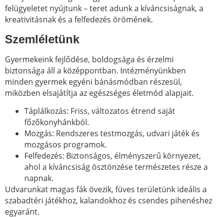
felügyeletet nyújtunk – teret adunk a kíváncsiságnak, a
kreativitásnak és a felfedezés örömének.
Szemléletünk
Gyermekeink fejlődése, boldogsága és érzelmi
biztonsága áll a középpontban. Intézményünkben
minden gyermek egyéni bánásmódban részesül,
miközben elsajátítja az egészséges életmód alapjait.
Táplálkozás: Friss, változatos étrend saját
főzőkonyhánkból.
Mozgás: Rendszeres testmozgás, udvari játék és
mozgásos programok.
Felfedezés: Biztonságos, élményszerű környezet,
ahol a kíváncsiság ösztönzése természetes része a
napnak.
Udvarunkat magas fák övezik, füves területünk ideális a
szabadtéri játékhoz, kalandokhoz és csendes pihenéshez
egyaránt.