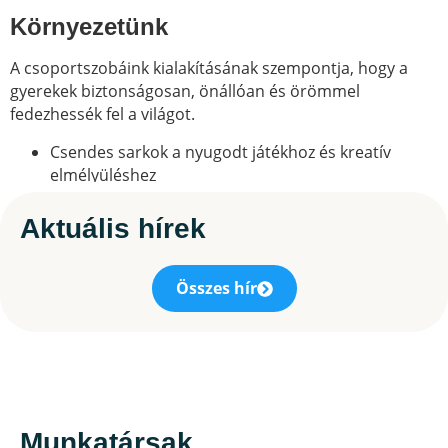
Környezetünk
A csoportszobáink kialakításának szempontja, hogy a
gyerekek biztonságosan, önállóan és örömmel
fedezhessék fel a világot.
Csendes sarkok a nyugodt játékhoz és kreatív
elmélyüléshez
Tágas területek a nagymozgásos tevékenységekhez
Folyamatosan megújuló játszóudvar és játékkészlet,
Aktuális hírek
pályázatok és alapítványi támogatások révén
Minden eszközünk és programunk a gyermekek
Összes hír
fejlődését és örömét szolgálja.
Kapcsolat a családokkal
Bölcsődénk nyitott intézmény, hiszen a szülők
betekinthetnek a mindennapokba, és aktívan részt
vehetnek közös ünnepeinken, programjainkon. Ez erősíti
Munkatársak