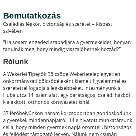
Bemutatkozás
Családias légkör, biztonság és szeretet – Kispest
szívében
“Ha sosem engeded szabadjára a gyermekeidet, hogyan
tanulnák meg, hogy mindig visszajöhetnek hozzád?”
Rólunk
A Wekerlei Tipegők Bölcsőde Wekerletelep egyetlen
önkormányzati bölcsődéjeként kiemelt figyelemmel és
szeretettel fogadja a legkisebbeket. Intézményünk a
Huba utca 14. szám alatt egy barátságos, családi házból
kialakított, otthonos környezetet kínál.
37 férőhelyünkön három korcsoportban gondoskodunk
a gyerekek mindennapjairól. 14 elhivatott munkatársunk
célja, hogy minden gyermek napja örömteli, biztonságos
és fejlődést támogató legyen. Nálunk nem csupán