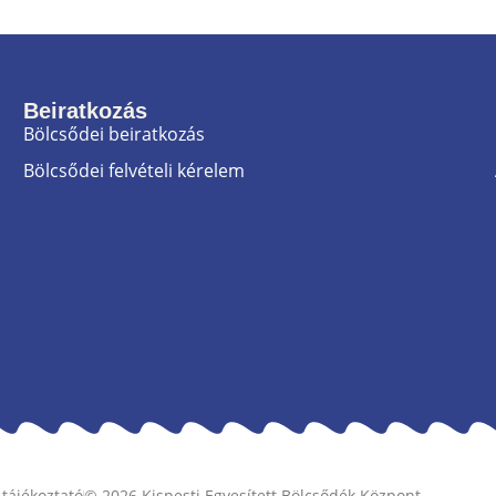
Beiratkozás
Bölcsődei beiratkozás
Bölcsődei felvételi kérelem
 tájékoztató
© 2026 Kispesti Egyesített Bölcsődék Központ