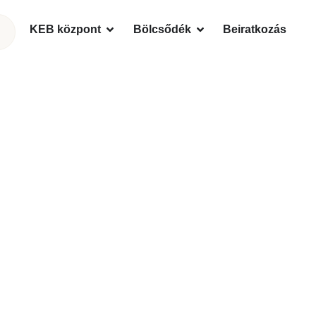
KEB központ
Bölcsődék
Beiratkozás