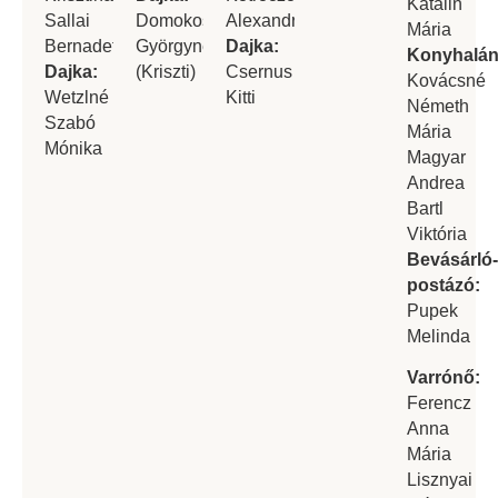
Katalin
Sallai
Domokos
Alexandra
Mária
Bernadett
Györgyné
Dajka:
Konyhalán
Dajka:
(Kriszti)
Csernus
Kovácsné
Wetzlné
Kitti
Németh
Szabó
Mária
Mónika
Magyar
Andrea
Bartl
Viktória
Bevásárló
postázó:
Pupek
Melinda
Varrónő:
Ferencz
Anna
Mária
Lisznyai