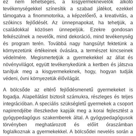
ez nem lehetséges, a kisgyermeknevelők alkotó
tevékenységekkel színesítik a szabad játékot, ezekkel
támogatva a finommotorika, a képzelőerő, a kreativitás, a
szókincs fejlődését. Az ünnepnapokat, ha tehetjük, a
családokkal közösen ünnepeljük. Ezekre gondosan
felkészülnek a nevelők, mind dekoráció, mind tevékenység
és program terén. Továbbá nagy hangsúlyt fektetünk a
környezetünk értékeinek óvására, a természet kincseinek
védelmére. Megismertetjük a gyermekekkel az állat és
növényvilágot, együtt tevékenykedünk a kertben és játszva
tanítjuk meg a kisgyermekeknek, hogy, hogyan tudják
védeni, óvni környezetük élővilágát.
A bölcsőde az eltérő fejlődésmenetű gyermekeket is
fogadja. Alapellátást biztosít számukra, részleges és teljes
integrációban. A speciális szükségletű gyermekek a csoport
napirendjébe illeszkedve kapják meg a korai fejlesztést a
gyógypedagógus szakemberek által. A gyógypedagógusok
törvényben meghatározott és előírt óraszámban
foglalkoznak a gyermekekkel. A bölcsődei nevelés során a