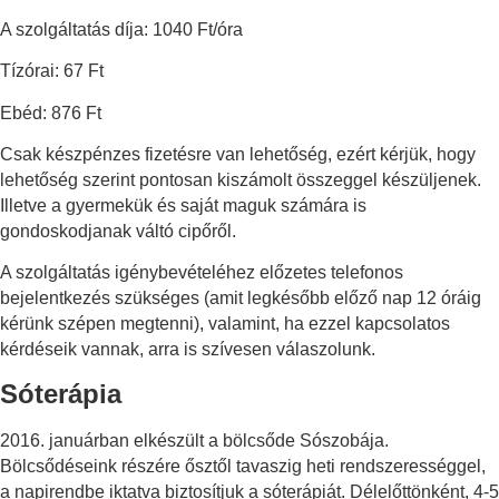
pedig mód nyílik a gyermek gondozásával, nevelésével
A szolgáltatás díja: 1040 Ft/óra
kapcsolatos fontos kérdéseket megbeszélni, megvitatni a
Tízórai: 67 Ft
bölcsődei szakemberrel és nem utolsósorban egymással is.
Ebéd: 876 Ft
A pikleri pedagógia értékeire épülő
nevelési-gondozási szemlélet
Csak készpénzes fizetésre van lehetőség, ezért kérjük, hogy
bölcsődénkben
lehetőség szerint pontosan kiszámolt összeggel készüljenek.
Illetve a gyermekük és saját maguk számára is
A pikleri pedagógia a gyermeket tiszteletben tartja, hagyja a
gondoskodjanak váltó cipőről.
saját ütemében fejlődni, próbálkozni. Arra ösztönzi a
A szolgáltatás igénybevételéhez előzetes telefonos
felnőttet, hogy megismerni kívánja a gyermeket. Ez a
bejelentkezés szükséges (amit legkésőbb előző nap 12 óráig
megismerési folyamat a megfigyelésen és gondozáson
kérünk szépen megtenni), valamint, ha ezzel kapcsolatos
keresztül valósul meg. Megfigyeljük, mire is van szüksége a
kérdéseik vannak, arra is szívesen válaszolunk.
gyermeknek, mik az igényei, mi jó neki. Gondozás közben a
kisgyermeknevelő kapcsolódni tud a gyermekhez és
Sóterápia
figyelmét csak rá fordítja, ezáltal a gyermek érzi saját maga
fontosságát és egyediségét. Eközben kellő támogatást és
2016. januárban elkészült a bölcsőde Sószobája.
megerősítést kap, mely által az önmagáról alkotott képe is
Bölcsődéseink részére ősztől tavaszig heti rendszerességgel,
fejlődik, önbizalma erősödik. A kisgyermeknevelő
a napirendbe iktatva biztosítjuk a sóterápiát. Délelőttönként, 4-5