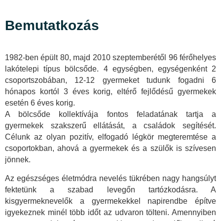
Bemutatkozás
1982-ben épült 80, majd 2010 szeptemberétől 96 férőhelyes
lakótelepi típus bölcsőde. 4 egységben, egységenként 2
csoportszobában, 12-12 gyermeket tudunk fogadni 6
hónapos kortól 3 éves korig, eltérő fejlődésű gyermekek
esetén 6 éves korig.
A bölcsőde kollektívája fontos feladatának tartja a
gyermekek szakszerű ellátását, a családok segítését.
Célunk az olyan pozitív, elfogadó légkör megteremtése a
csoportokban, ahová a gyermekek és a szülők is szívesen
jönnek.
Az egészséges életmódra nevelés tükrében nagy hangsúlyt
fektetünk a szabad levegőn tartózkodásra. A
kisgyermeknevelők a gyermekekkel napirendbe építve
igyekeznek minél több időt az udvaron tölteni. Amennyiben