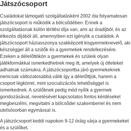
étkeztetését is biztosítani tudjuk, az ételek elkészítését
Játszócsoport
dietetikus végzettségű élelmezésvezető felügyeli.
Családokat támogató szolgáltatásként 2002 óta folyamatosan
A családok támogatása, a szülői kompetencia növelése, a
játszócsoport is működik a bölcsődében. Ennek a
család és a bölcsőde közötti kapcsolat erősítése érdekében
szolgáltatásnak külön térítési díja van, ami az óradíjból, és az
évente több alaklommal közös családi programokat
étkezés díjából áll, amennyiben ezt igénylik a családok. A
szervezünk. Ezek a programok építik és erősítik a család és
játszócsoport háziasszonya szakképzett kisgyermeknevelő, aki
bölcsőde közötti kapcsolatot.
készséggel áll a szülők és a gyermekek rendelkezésére.
Ezeken a délelőttökön a gyermekek és szüleik olyan
Családokat támogató szolgáltatásként 2002 óta
játékformákkal ismerkedhetnek meg itt, amelyek új ötleteket
folyamatosan játszócsoport is működik a bölcsődében.
adhatnak számukra. A játszócsoportba járó gyermekeknek
Ennek a szolgáltatásnak külön térítési díja van, ami az
nemcsak változatosabbá válik így a délelőttjük, hanem a
óradíjból, és az étkezés díjából áll, amennyiben ezt igénylik
csoport légkörrel, mint szocializációs lehetőséggel is
a családok. A játszócsoport háziasszonya szakképzett
ismerkednek. A szülőknek pedig mód nyílik a gyermek
kisgyermeknevelő, aki készséggel áll a szülők és a
gondozásával, nevelésével kapcsolatos fontos kérdéseket
gyermekek rendelkezésére. Ezeken a délelőttökön a
megbeszélni, megvitatni a bölcsődei szakemberrel és nem
gyermekek és szüleik olyan játékformákkal ismerkedhetnek
utolsósorban egymással is.
meg itt, amelyek új ötleteket adhatnak számukra. A
játszócsoportba járó gyermekeknek nemcsak
A játszócsoport keddi napokon 9-12 óráig várja a gyermekeket
változatosabbá válik így a délelőttjük, hanem a csoporttal,
és a szülőket.
mint szocializációs közeggel is ismerkednek. A szülőknek