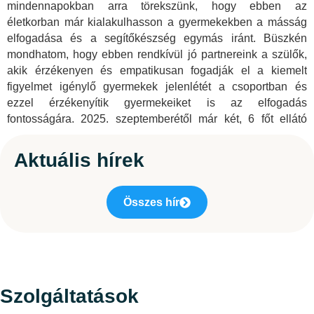
mindennapokban arra törekszünk, hogy ebben az
életkorban már kialakulhasson a gyermekekben a másság
elfogadása és a segítőkészség egymás iránt. Büszkén
mondhatom, hogy ebben rendkívül jó partnereink a szülők,
akik érzékenyen és empatikusan fogadják el a kiemelt
figyelmet igénylő gyermekek jelenlétét a csoportban és
ezzel érzékenyítik gyermekeiket is az elfogadás
fontosságára. 2025. szeptemberétől már két, 6 főt ellátó
részlegesen integrált csoportszobában fogadjuk a sajátos
nevelési igényű vagy korai fejlesztésben részesülő
Aktuális hírek
gyermekeket.
Munkatársaink folyamatos továbbképzéseken és
Összes hír
előadásokon vesznek részt, hogy szakmai tudásukat és
tapasztalataikat tovább bővíthessék.
A bölcsődében helyben főzünk, saját főzőkonyhával
rendelkezünk. Az ételsorok szakszerű és korosztályra
specializált összeállítására különösen nagy figyelmet
Szolgáltatások
szentelünk. Különböző típusú táplálék allergiás gyermekek