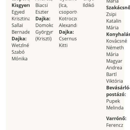
Mária
2023-as, a 2023-2024-es, a 2024-2025-ös nevelési évben
Kisgyermeknevelők:
Biacsi
(Ica,
Ildikó
Szakácsnő
is kölcsönöztünk a Lóczy alapítványtól két
Egyed
Eszter
csoportvezető),
Zsipi
mozgásfejlesztő eszközt (1 db Pikler komplett labirintust
Krisztina,
Dajka:
Kotroczó
Katalin
és 1 db teljes Gabi dobogót), ezeket a 2025-2026-os
Sallai
Domokos
Alexandra
Mária
nevelési évre is rendelkezésünkre bocsájtották, illetve
Bernadett
Györgyné
Dajka:
Konyhalá
most már szinte minden csoportunkban rendelkezésre
Dajka:
(Kriszti)
Csernus
Kovácsné
állnak ezek az eszközök.
Wetzlné
Kitti
Németh
Szabó
Mária
Mónika
Magyar
Andrea
Bartl
Viktória
Bevásárló
postázó:
Pupek
Melinda
Varrónő:
Ferencz