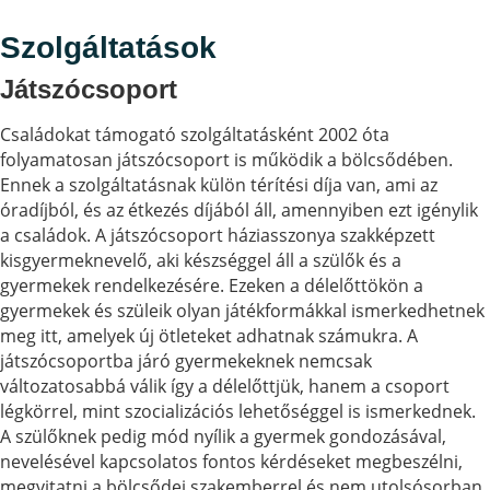
A bölcsődében helyben főzünk, saját főzőkonyhával
rendelkezünk. Az ételsorok szakszerű és korosztályra
Szolgáltatások
specializált összeállítására különösen nagy figyelmet
szentelünk. Különböző típusú táplálék allergiás
Játszócsoport
gyermekek étkeztetését is biztosítani tudjuk, az ételek
elkészítését dietetikus végzettségű élelmezésvezető
Családokat támogató szolgáltatásként 2002 óta
felügyeli.
folyamatosan játszócsoport is működik a bölcsődében.
Ennek a szolgáltatásnak külön térítési díja van, ami az
A családok támogatása, a szülői kompetencia növelése, a
óradíjból, és az étkezés díjából áll, amennyiben ezt igénylik
család és a bölcsőde közötti kapcsolat erősítése
a családok. A játszócsoport háziasszonya szakképzett
érdekében évente több alaklommal közös családi
kisgyermeknevelő, aki készséggel áll a szülők és a
programokat szervezünk. Ezek a programok építik és
gyermekek rendelkezésére. Ezeken a délelőttökön a
erősítik a család és bölcsőde közötti kapcsolatot.
gyermekek és szüleik olyan játékformákkal ismerkedhetnek
meg itt, amelyek új ötleteket adhatnak számukra. A
Családokat támogató szolgáltatásként 2002 óta
játszócsoportba járó gyermekeknek nemcsak
folyamatosan játszócsoport is működik a bölcsődében.
változatosabbá válik így a délelőttjük, hanem a csoport
Ennek a szolgáltatásnak külön térítési díja van, ami az
légkörrel, mint szocializációs lehetőséggel is ismerkednek.
óradíjból, és az étkezés díjából áll, amennyiben ezt
A szülőknek pedig mód nyílik a gyermek gondozásával,
igénylik a családok. A játszócsoport háziasszonya
nevelésével kapcsolatos fontos kérdéseket megbeszélni,
szakképzett kisgyermeknevelő, aki készséggel áll a szülők
megvitatni a bölcsődei szakemberrel és nem utolsósorban
és a gyermekek rendelkezésére. Ezeken a délelőttökön a