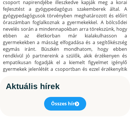
csoport napirendjébe illeszkedve kapják meg a korai
fejlesztést a gyógypedagógus szakemberek által. A
gyógypedagógusok törvényben meghatározott és előírt
óraszámban foglalkoznak a gyermekekkel. A bölcsődei
nevelés során a mindennapokban arra törekszünk, hogy
ebben az életkorban már kialakulhasson a
gyermekekben a másság elfogadása és a segítőkészség
egymás iránt. Büszkén mondhatom, hogy ebben
rendkívül jó partnereink a szülők, akik érzékenyen és
empatikusan fogadják el a kiemelt figyelmet igénylő
gyermekek jelenlétét a csoportban és ezzel érzékenyítik
gyermekeiket is az elfogadás fontosságára. 2025.
szeptemberétől már két, 6 főt ellátó részlegesen
Aktuális hírek
integrált csoportszobában fogadjuk a sajátos nevelési
igényű vagy korai fejlesztésben részesülő gyermekeket.
Összes hír
Munkatársaink folyamatos továbbképzéseken és
előadásokon vesznek részt, hogy szakmai tudásukat és
tapasztalataikat tovább bővíthessék.