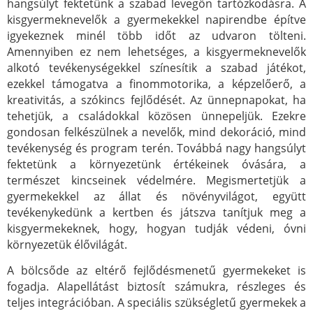
hangsúlyt fektetünk a szabad levegőn tartózkodásra. A
kisgyermeknevelők a gyermekekkel napirendbe építve
igyekeznek minél több időt az udvaron tölteni.
Amennyiben ez nem lehetséges, a kisgyermeknevelők
alkotó tevékenységekkel színesítik a szabad játékot,
ezekkel támogatva a finommotorika, a képzelőerő, a
kreativitás, a szókincs fejlődését. Az ünnepnapokat, ha
tehetjük, a családokkal közösen ünnepeljük. Ezekre
gondosan felkészülnek a nevelők, mind dekoráció, mind
tevékenység és program terén. Továbbá nagy hangsúlyt
fektetünk a környezetünk értékeinek óvására, a
természet kincseinek védelmére. Megismertetjük a
gyermekekkel az állat és növényvilágot, együtt
tevékenykedünk a kertben és játszva tanítjuk meg a
kisgyermekeknek, hogy, hogyan tudják védeni, óvni
környezetük élővilágát.
A bölcsőde az eltérő fejlődésmenetű gyermekeket is
fogadja. Alapellátást biztosít számukra, részleges és
teljes integrációban. A speciális szükségletű gyermekek a