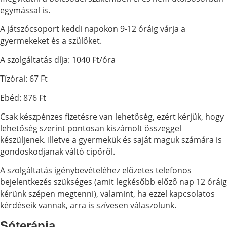
egymással is.
gyermekek és szüleik olyan játékformákkal
ismerkedhetnek meg itt, amelyek új ötleteket adhatnak
A játszócsoport keddi napokon 9-12 óráig várja a
számukra. A játszócsoportba járó gyermekeknek
gyermekeket és a szülőket.
nemcsak változatosabbá válik így a délelőttjük, hanem a
csoporttal, mint szocializációs közeggel is ismerkednek.
A szolgáltatás díja: 1040 Ft/óra
A szülőknek pedig mód nyílik a gyermek gondozásával,
Tízórai: 67 Ft
nevelésével kapcsolatos fontos kérdéseket megbeszélni,
megvitatni a bölcsődei szakemberrel és nem
Ebéd: 876 Ft
utolsósorban egymással is.
Csak készpénzes fizetésre van lehetőség, ezért kérjük, hogy
A pikleri pedagógia értékeire épülő
lehetőség szerint pontosan kiszámolt összeggel
nevelési-gondozási szemlélet
készüljenek. Illetve a gyermekük és saját maguk számára is
bölcsődénkben
gondoskodjanak váltó cipőről.
A szolgáltatás igénybevételéhez előzetes telefonos
A pikleri pedagógia a gyermeket tiszteletben tartja,
bejelentkezés szükséges (amit legkésőbb előző nap 12 óráig
hagyja a saját ütemében fejlődni, próbálkozni. Arra
kérünk szépen megtenni), valamint, ha ezzel kapcsolatos
ösztönzi a felnőttet, hogy megismerni kívánja a
kérdéseik vannak, arra is szívesen válaszolunk.
gyermeket. Ez a megismerési folyamat a megfigyelésen
és gondozáson keresztül valósul meg. Megfigyeljük, mire
Sóterápia