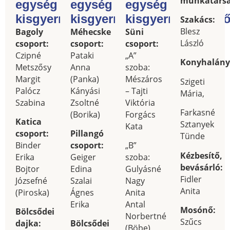
munkatársa
egység
egység
egység
kisgyermeknevelői
kisgyermeknevelői
kisgyermeknevelő
Szakács:
Blesz
Bagoly
Méhecske
Süni
László
csoport:
csoport:
csoport:
Czipné
Pataki
„A”
Konyhalány
Metszősy
Anna
szoba:
Margit
(Panka)
Mészáros
Szigeti
Palócz
Kányási
– Tajti
Mária,
Szabina
Zsoltné
Viktória
Farkasné
(Borika)
Forgács
Katica
Sztanyek
Kata
csoport:
Pillangó
Tünde
Binder
csoport:
„B”
Kézbesítő,
Erika
Geiger
szoba:
bevásárló:
Bojtor
Edina
Gulyásné
Fidler
Józsefné
Szalai
Nagy
Anita
(Piroska)
Ágnes
Anita
Erika
Antal
Mosónő:
Bölcsődei
Norbertné
Szűcs
dajka:
Bölcsődei
(Böbe)