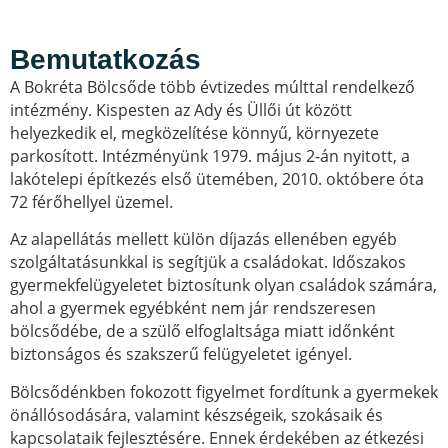
Bemutatkozás
A Bokréta Bölcsőde több évtizedes múlttal rendelkező
intézmény. Kispesten az Ady és Üllői út között
helyezkedik el, megközelítése könnyű, környezete
parkosított. Intézményünk 1979. május 2-án nyitott, a
lakótelepi építkezés első ütemében, 2010. októbere óta
72 férőhellyel üzemel.
Az alapellátás mellett külön díjazás ellenében egyéb
szolgáltatásunkkal is segítjük a családokat. Időszakos
gyermekfelügyeletet biztosítunk olyan családok számára,
ahol a gyermek egyébként nem jár rendszeresen
bölcsődébe, de a szülő elfoglaltsága miatt időnként
biztonságos és szakszerű felügyeletet igényel.
Bölcsődénkben fokozott figyelmet fordítunk a gyermekek
önállósodására, valamint készségeik, szokásaik és
kapcsolataik fejlesztésére. Ennek érdekében az étkezési