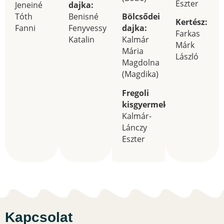
Eszter
Jeneiné
dajka:
Tóth
Benisné
Bölcsődei
Kertész:
Fanni
Fenyvessy
dajka:
Farkas
Katalin
Kalmár
Márk
Mária
László
Magdolna
(Magdika)
Fregoli
kisgyermeknevelő:
Kalmár-
Lánczy
Eszter
Kapcsolat